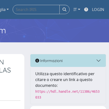
glia
IT
LOGIN
em
ON
Informazioni
LAS
Utilizza questo identificativo per
citare o creare un link a questo
documento:
https://hdl.handle.net/11386/4653
033