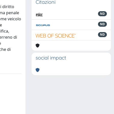
Citazioni
 diritto
tema penale
ND
come veicolo
ND
ne
ifica,
ND
terreno di
e
che di
social impact