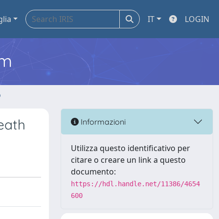
glia
IT
LOGIN
em
o
eath
Informazioni
Utilizza questo identificativo per
citare o creare un link a questo
documento:
https://hdl.handle.net/11386/4654
600