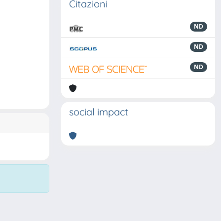
Citazioni
ND
ND
ND
social impact