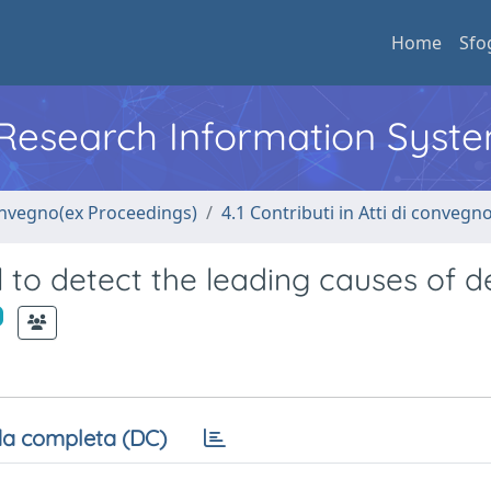
Home
Sfo
l Research Information Syst
convegno(ex Proceedings)
4.1 Contributi in Atti di convegn
to detect the leading causes of d
a completa (DC)