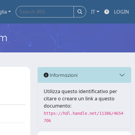
glia
IT
LOGIN
em
Informazioni
Utilizza questo identificativo per
citare o creare un link a questo
documento:
https://hdl.handle.net/11386/4654
706