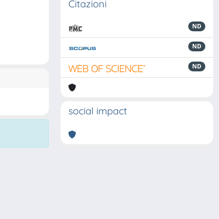
Citazioni
ND
ND
ND
social impact