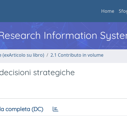
Home
Sfo
l Research Information Syst
 (exArticolo su libro)
2.1 Contributo in volume
decisioni strategiche
a completa (DC)