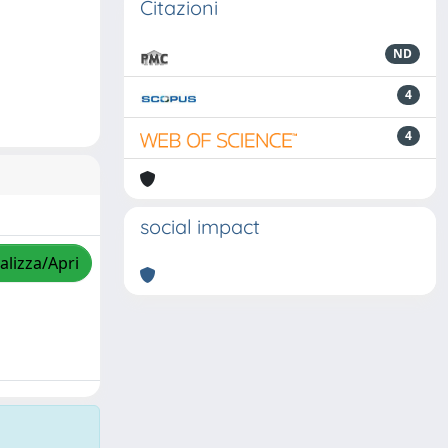
Citazioni
ND
4
4
social impact
alizza/Apri