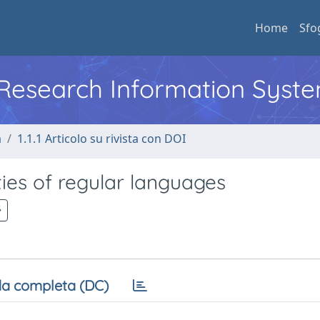
Home
Sfo
l Research Information Syst
a
1.1.1 Articolo su rivista con DOI
ies of regular languages
a completa (DC)