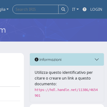
glia
IT
LOGIN
em
Informazioni
Utilizza questo identificativo per
citare o creare un link a questo
documento:
https://hdl.handle.net/11386/4654
901