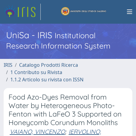
UniSa - IRIS
Institutional
Research Information System
IRIS
Catalogo Prodotti Ricerca
1 Contributo su Rivista
1.1.2 Articolo su rivista con ISSN
Food Azo-Dyes Removal from
Water by Heterogeneous Photo-
Fenton with LaFeO 3 Supported on
Honeycomb Corundum Monoliths
VAIANO, VINCENZO
;
IERVOLINO,