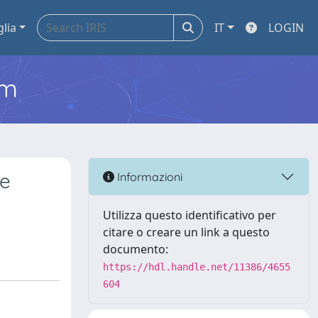
glia
IT
LOGIN
em
ce
Informazioni
Utilizza questo identificativo per
citare o creare un link a questo
documento:
https://hdl.handle.net/11386/4655
604