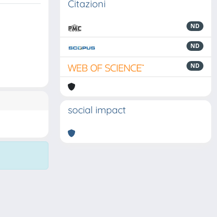
Citazioni
ND
ND
ND
social impact