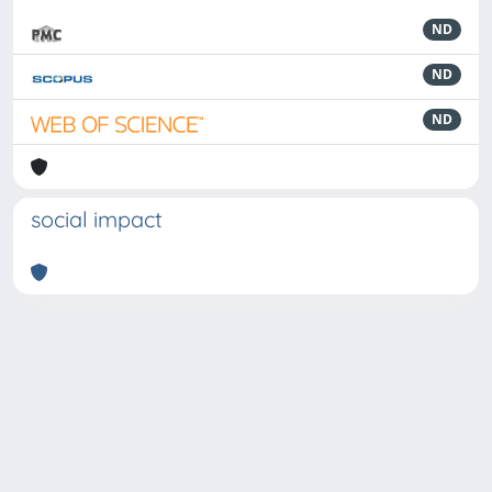
ND
ND
ND
social impact
Powered by
IRIS
-
about IRIS
-
Utilizzo dei cookie
-
Privacy
Copyright © 2026