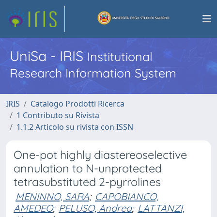
UniSa - IRIS
Institutional
Research Information System
IRIS
Catalogo Prodotti Ricerca
1 Contributo su Rivista
1.1.2 Articolo su rivista con ISSN
One-pot highly diastereoselective
annulation to N-unprotected
tetrasubstituted 2-pyrrolines
MENINNO, SARA
;
CAPOBIANCO,
AMEDEO
;
PELUSO, Andrea
;
LATTANZI,