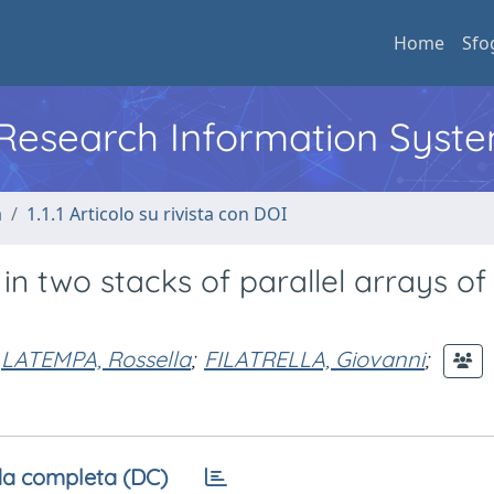
Home
Sfo
l Research Information Syst
a
1.1.1 Articolo su rivista con DOI
in two stacks of parallel arrays of
LATEMPA, Rossella
;
FILATRELLA, Giovanni
;
a completa (DC)