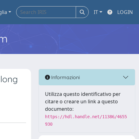
glia
IT
LOGIN
em
 long
Informazioni
Utilizza questo identificativo per
citare o creare un link a questo
documento:
https://hdl.handle.net/11386/4655
930