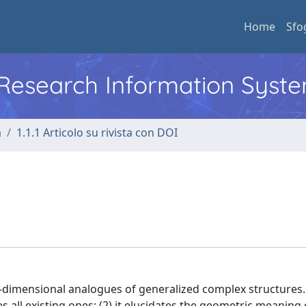
Home
Sfo
l Research Information Syst
a
1.1.1 Articolo su rivista con DOI
d-dimensional analogues of generalized complex structures.
all existing ones; (2) it elucidates the geometric meaning 