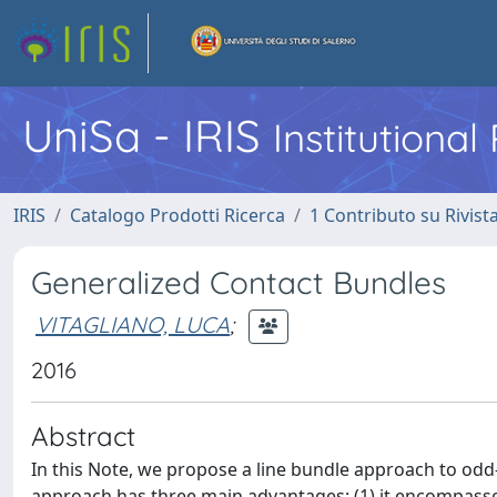
UniSa - IRIS
Institutiona
IRIS
Catalogo Prodotti Ricerca
1 Contributo su Rivist
Generalized Contact Bundles
VITAGLIANO, LUCA
;
2016
Abstract
In this Note, we propose a line bundle approach to od
approach has three main advantages: (1) it encompasses 