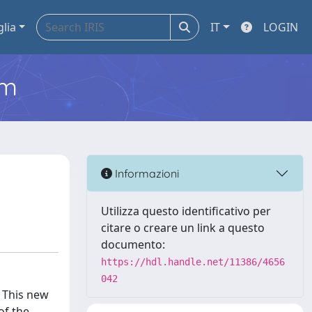
glia
IT
LOGIN
em
Informazioni
Utilizza questo identificativo per
citare o creare un link a questo
documento:
https://hdl.handle.net/11386/4656
042
 This new
of the