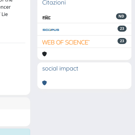
Citazioni
encer
 Lie
ND
23
23
social impact