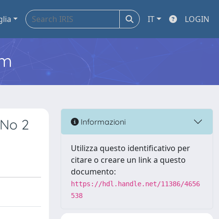
glia
IT
LOGIN
em
 No 2
Informazioni
Utilizza questo identificativo per
citare o creare un link a questo
documento:
https://hdl.handle.net/11386/4656
538