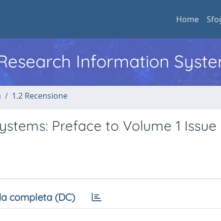
Home
Sfo
l Research Information Syst
a
1.2 Recensione
 Systems: Preface to Volume 1 Issue
a completa (DC)