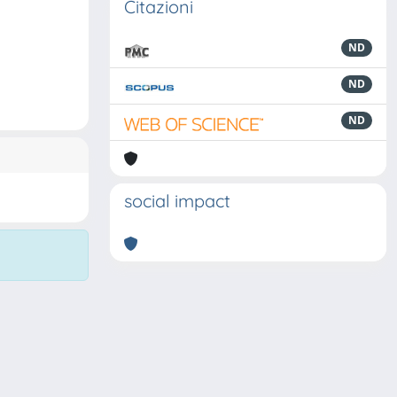
Citazioni
ND
ND
ND
social impact