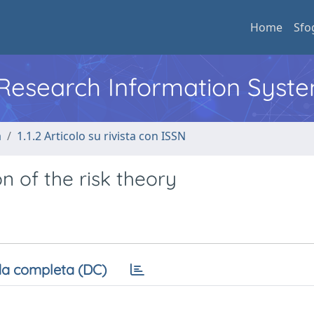
Home
Sfo
l Research Information Syst
a
1.1.2 Articolo su rivista con ISSN
on of the risk theory
a completa (DC)