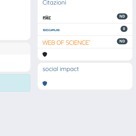
Citazioni
ND
0
ND
social impact