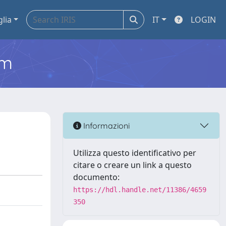
glia
IT
LOGIN
em
Informazioni
Utilizza questo identificativo per
citare o creare un link a questo
documento:
https://hdl.handle.net/11386/4659
350