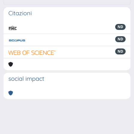
Citazioni
ND
ND
ND
social impact