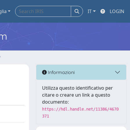
glia
IT
LOGIN
em
o
Informazioni
Utilizza questo identificativo per
citare o creare un link a questo
documento:
https://hdl.handle.net/11386/4670
371