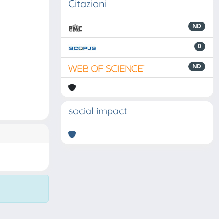
Citazioni
ND
0
ND
social impact