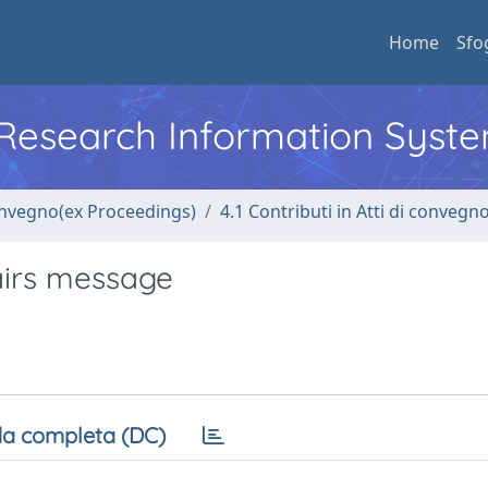
Home
Sfo
l Research Information Syst
convegno(ex Proceedings)
4.1 Contributi in Atti di convegn
airs message
a completa (DC)