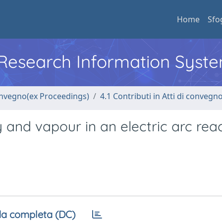
Home
Sfo
l Research Information Syst
convegno(ex Proceedings)
4.1 Contributi in Atti di convegn
 and vapour in an electric arc rea
a completa (DC)