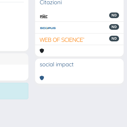
Citazioni
ND
ND
ND
social impact