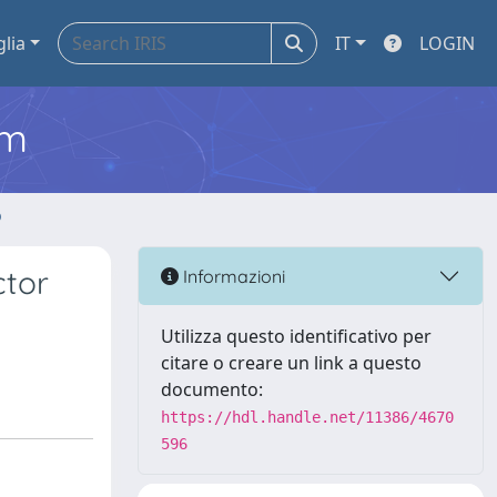
glia
IT
LOGIN
em
o
ctor
Informazioni
Utilizza questo identificativo per
citare o creare un link a questo
documento:
https://hdl.handle.net/11386/4670
596