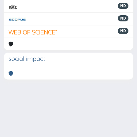
ND
ND
ND
social impact
Powered by
IRIS
-
about IRIS
-
Utilizzo dei cookie
-
Privacy
Copyright © 2026