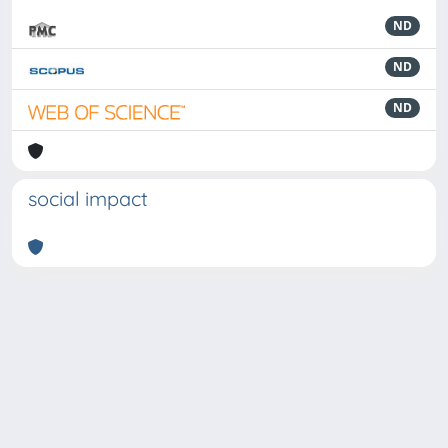
ND
ND
ND
social impact
Powered by
IRIS
-
about IRIS
-
Utilizzo dei cookie
-
Privacy
Copyright © 2026