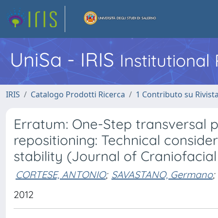
UniSa - IRIS
Institutiona
IRIS
Catalogo Prodotti Ricerca
1 Contributo su Rivist
Erratum: One-Step transversal pa
repositioning: Technical consid
stability (Journal of Craniofacial
CORTESE, ANTONIO
;
SAVASTANO, Germano
;
2012