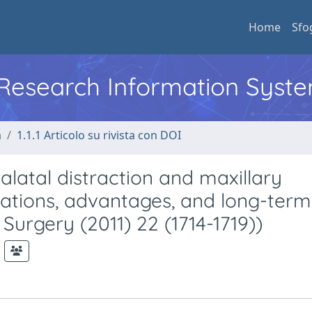
Home
Sfo
l Research Information Syst
a
1.1.1 Articolo su rivista con DOI
latal distraction and maxillary
erations, advantages, and long-term
 Surgery (2011) 22 (1714-1719))