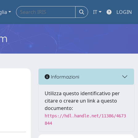
glia
IT
LOGIN
em
Informazioni
Utilizza questo identificativo per
citare o creare un link a questo
documento:
https://hdl.handle.net/11386/4673
844