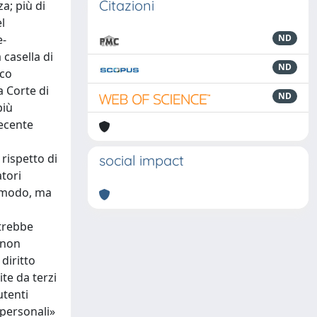
Citazioni
a; più di
l
e-
ND
casella di
ND
oco
a Corte di
ND
più
recente
 rispetto di
social impact
atori
comodo, ma
otrebbe
 non
diritto
ite da terzi
utenti
 personali»