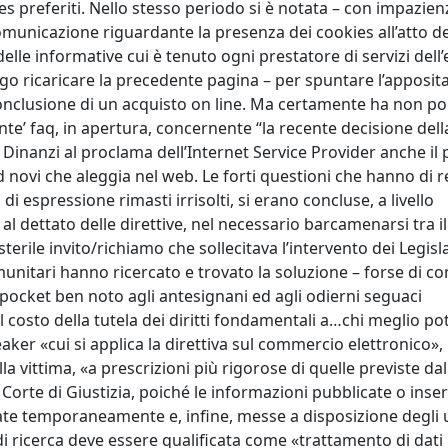
 preferiti. Nello stesso periodo si è notata – con impazienz
omunicazione riguardante la presenza dei cookies all’atto de
elle informative cui è tenuto ogni prestatore di servizi dell’
o ricaricare la precedente pagina – per spuntare l’apposita 
onclusione di un acquisto on line. Ma certamente ha non p
e’ faq, in apertura, concernente “la recente decisione dell
”. Dinanzi al proclama dell’Internet Service Provider anche il 
id novi che aleggia nel web. Le forti questioni che hanno di 
tà di espressione rimasti irrisolti, si erano concluse, a livello
al dettato delle direttive, nel necessario barcamenarsi tra il
rile invito/richiamo che sollecitava l’intervento dei Legisl
munitari hanno ricercato e trovato la soluzione – forse di 
 pocket ben noto agli antesignani ed agli odierni seguaci
il costo della tutela dei diritti fondamentali a…chi meglio p
ker «cui si applica la direttiva sul commercio elettronico»,
 vittima, «a prescrizioni più rigorose di quelle previste dal 
 Corte di Giustizia, poiché le informazioni pubblicate o inser
te temporaneamente e, infine, messe a disposizione degli 
di ricerca deve essere qualificata come «trattamento di dati