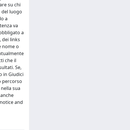
are su chi
 del luogo
lo a
ntenza va
 obbligato a
 dei links
le nome o
entualmente
i che il
ltati. Se,
 in Giudici
no percorso
 nella sua
o anche
l notice and