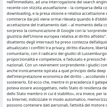
nell’immediato, ad una interrogazione dei search engines
recente con stizzita assuefazione – la comparsa della c
downloading, e la presa visione e relativa accettazione d
commerce dai più viene ormai rilevata quando è d’obblig
accettazione del trattamento dati – al momento della c
sorpreso la comunicazione di Google con la ‘sorprendent
giustizia dell’Unione europea relativa al diritto all’oblio
disattento degli internauti ha preso contezza dell’aliqu
attualizzato i conflitti tra privacy, diritto d’autore, liber
comunitario, con il radicarsi dei giudici di Lussemburgo 
proporzionalità e competenze, e l’adusato e pressoché ste
nazionali. Con un revirement sorprendente i giudici co
anche ironicamente ispirata a quel principio della deep
dell’interpretazione economica del diritto -, accollando 
sostenerlo. Ed ecco che, mentre in precedenza il gatepea
poteva essere assoggettato, nello Stato di residenza della
dello Stato membro in cui è stabilito», ora invece, per la
su Internet, indicizzate in modo automatico, memorizza
possono contenere dati personali, l’attività del motore 