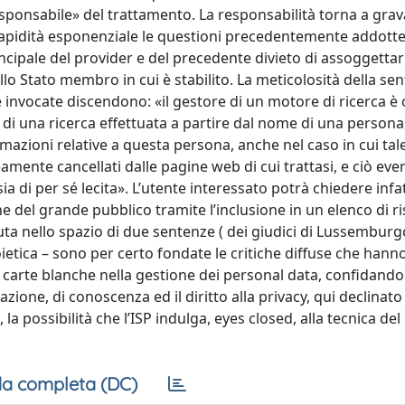
sponsabile» del trattamento. La responsabilità torna a grav
 rapidità esponenziale le questioni precedentemente addotte
rincipale del provider e del precedente divieto di assoggettar
ello Stato membro in cui è stabilito. La meticolosità della se
me invocate discendono: «il gestore di un motore di ricerca è
 di una ricerca effettuata a partire dal nome di una persona,
mazioni relative a questa persona, anche nel caso in cui ta
mente cancellati dalle pagine web di cui trattasi, e ciò ev
 di per sé lecita». L’utente interessato potrà chiedere infatt
del grande pubblico tramite l’inclusione in un elenco di risu
ta nello spazio di due sentenze ( dei giudici di Lussemburgo
ietica – sono per certo fondate le critiche diffuse che han
a carte blanche nella gestione dei personal data, confidando
mazione, di conoscenza ed il diritto alla privacy, qui declinat
a, la possibilità che l’ISP indulga, eyes closed, alla tecnica de
a completa (DC)