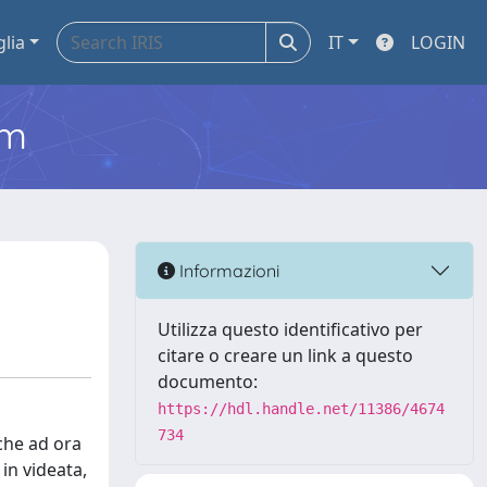
glia
IT
LOGIN
em
Informazioni
Utilizza questo identificativo per
citare o creare un link a questo
documento:
https://hdl.handle.net/11386/4674
734
 che ad ora
in videata,