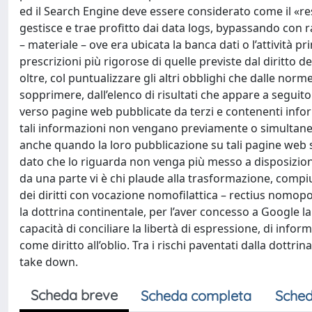
ed il Search Engine deve essere considerato come il «re
gestisce e trae profitto dai data logs, bypassando con
– materiale – ove era ubicata la banca dati o l’attività p
prescrizioni più rigorose di quelle previste dal diritto d
oltre, col puntualizzare gli altri obblighi che dalle nor
sopprimere, dall’elenco di risultati che appare a seguito
verso pagine web pubblicate da terzi e contenenti infor
tali informazioni non vengano previamente o simultanea
anche quando la loro pubblicazione su tali pagine web sia
dato che lo riguarda non venga più messo a disposizione 
da una parte vi è chi plaude alla trasformazione, compiu
dei diritti con vocazione nomofilattica – rectius nomopo
la dottrina continentale, per l’aver concesso a Google l
capacità di conciliare la libertà di espressione, di infor
come diritto all’oblio. Tra i rischi paventati dalla dottrin
take down.
Scheda breve
Scheda completa
Sched