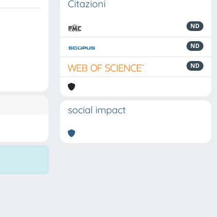
Citazioni
ND
ND
ND
social impact