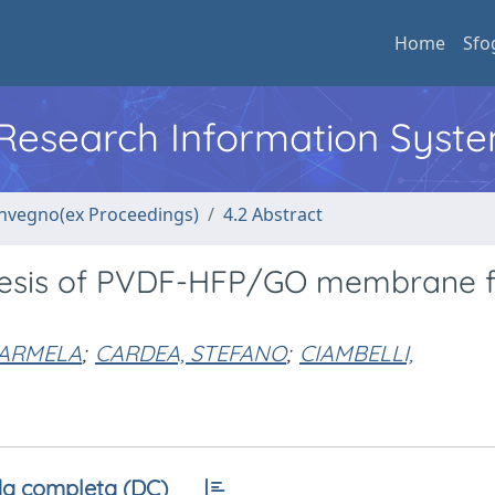
Home
Sfo
l Research Information Syst
convegno(ex Proceedings)
4.2 Abstract
thesis of PVDF-HFP/GO membrane f
CARMELA
;
CARDEA, STEFANO
;
CIAMBELLI,
a completa (DC)