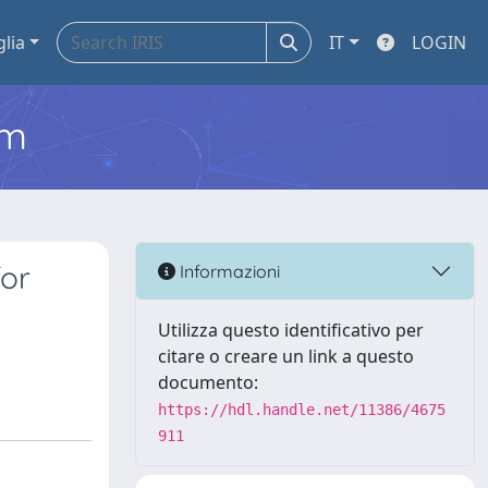
glia
IT
LOGIN
em
or
Informazioni
Utilizza questo identificativo per
citare o creare un link a questo
documento:
https://hdl.handle.net/11386/4675
911