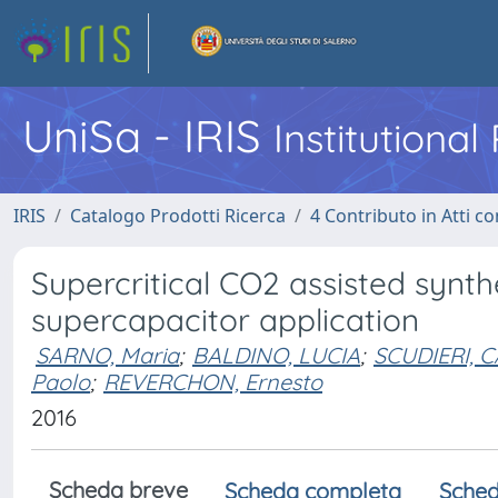
UniSa - IRIS
Institutiona
IRIS
Catalogo Prodotti Ricerca
4 Contributo in Atti 
Supercritical CO2 assisted syn
supercapacitor application
SARNO, Maria
;
BALDINO, LUCIA
;
SCUDIERI, 
Paolo
;
REVERCHON, Ernesto
2016
Scheda breve
Scheda completa
Sched