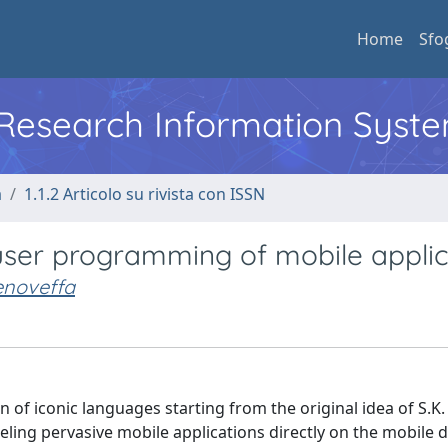
Home
Sfo
l Research Information Syst
a
1.1.2 Articolo su rivista con ISSN
user programming of mobile applic
noveffa
on of iconic languages starting from the original idea of S.K
ing pervasive mobile applications directly on the mobile d