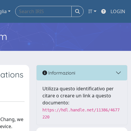
glia
IT
LOGIN
em
ations
Informazioni
Utilizza questo identificativo per
citare o creare un link a questo
documento:
https://hdl.handle.net/11386/4677
220
. Chang, we
evice.