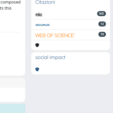
Citazioni
re composed
ts this
ND
12
10
social impact