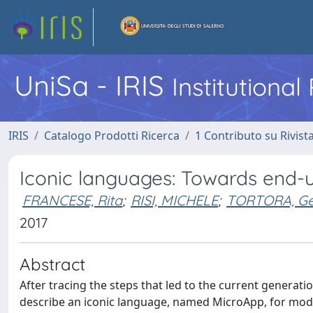
UniSa - IRIS
Institutiona
IRIS
Catalogo Prodotti Ricerca
1 Contributo su Rivist
Iconic languages: Towards end-
FRANCESE, Rita
;
RISI, MICHELE
;
TORTORA, Ge
2017
Abstract
After tracing the steps that led to the current generati
describe an iconic language, named MicroApp, for model