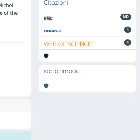
Citazioni
Michel
e of the
ND
4
4
social impact