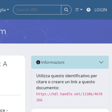
glia
IT
LOGIN
em
: A
Informazioni
Utilizza questo identificativo per
citare o creare un link a questo
documento:
https://hdl.handle.net/11386/4678
266
nce –