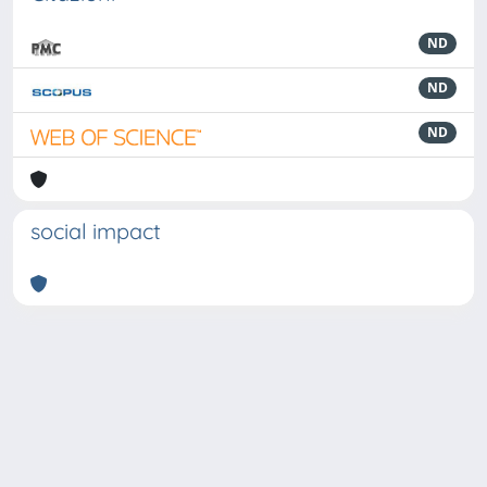
ND
ND
ND
social impact
Powered by
IRIS
-
about IRIS
-