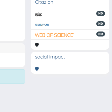
Citazioni
ND
ND
ND
social impact