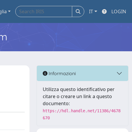
glia
IT
LOGIN
em
Informazioni
Utilizza questo identificativo per
citare o creare un link a questo
documento:
https://hdl.handle.net/11386/4678
670