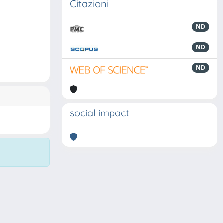
Citazioni
ND
ND
ND
social impact