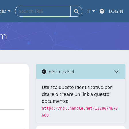
glia
IT
LOGIN
em
Informazioni
Utilizza questo identificativo per
citare o creare un link a questo
documento:
https://hdl.handle.net/11386/4678
680