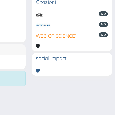
Citazioni
ND
ND
ND
social impact