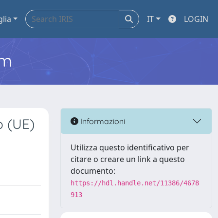
glia
IT
LOGIN
em
o (UE)
Informazioni
Utilizza questo identificativo per
citare o creare un link a questo
documento:
https://hdl.handle.net/11386/4678
913