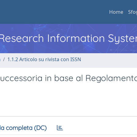
Home
Sfo
l Research Information Syst
a
1.1.2 Articolo su rivista con ISSN
a successoria in base al Regolament
a completa (DC)