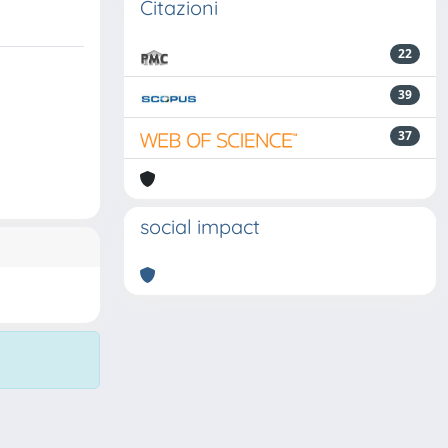
Citazioni
22
39
37
social impact