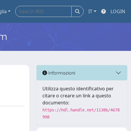
glia
IT
LOGIN
em
Informazioni
Utilizza questo identificativo per
citare o creare un link a questo
documento:
https://hdl.handle.net/11386/4678
998