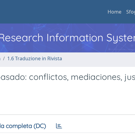
Home
Sfo
l Research Information Syst
a
1.6 Traduzione in Rivista
pasado: conflictos, mediaciones, jus
a completa (DC)