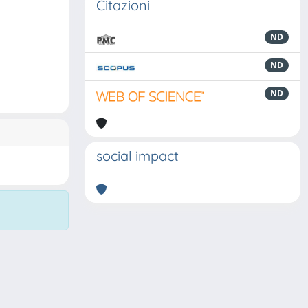
Citazioni
ND
ND
ND
social impact