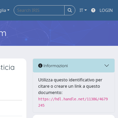
glia
IT
LOGIN
em
ticia
Informazioni
Utilizza questo identificativo per
citare o creare un link a questo
documento:
https://hdl.handle.net/11386/4679
245