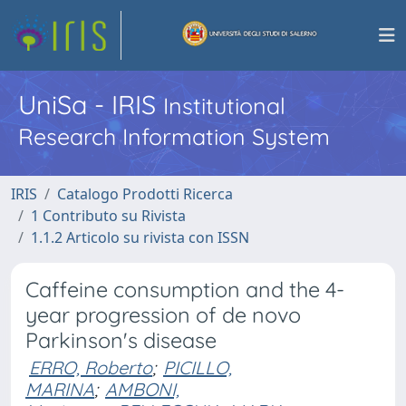
UniSa - IRIS
Institutional
Research Information System
IRIS
Catalogo Prodotti Ricerca
1 Contributo su Rivista
1.1.2 Articolo su rivista con ISSN
Caffeine consumption and the 4-
year progression of de novo
Parkinson's disease
ERRO, Roberto
;
PICILLO,
MARINA
;
AMBONI,