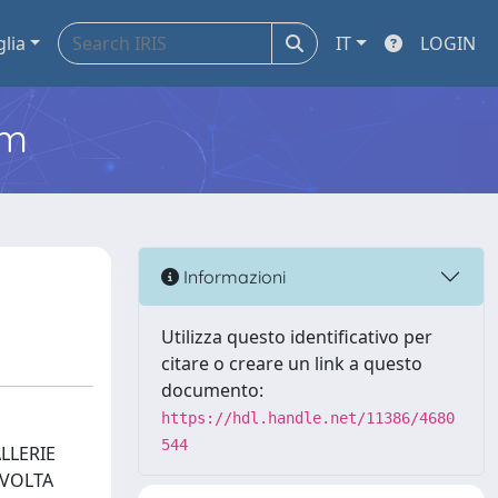
glia
IT
LOGIN
em
Informazioni
Utilizza questo identificativo per
citare o creare un link a questo
documento:
https://hdl.handle.net/11386/4680
544
LLERIE
SVOLTA