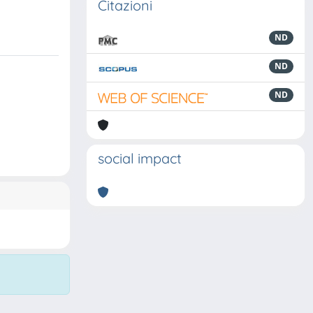
Citazioni
ND
ND
ND
social impact