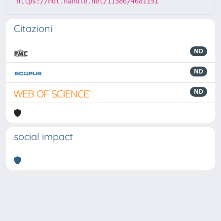
https://hdl.handle.net/11386/4681151
Citazioni
ND
ND
ND
social impact