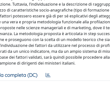
one. Tuttavia, l’individuazione e la descrizione di raggrup
izzo di caratteristiche socio-anagrafiche (tipo di formazione 
fattori potessero essere già di per sé esplicativi degli atte
 una vera e propria metodologia funzionale alla profilazion
oposte nelle scienze manageriali e di marketing, dove il t
evanza. La metodologia proposta è articolata in step succes
zione e proseguono con la scelta di un modello teorico che si
individuazione dei fattori da utilizzare nel processo di profi
urati da un unico indicatore, ma da un ampio sistema di mi
ase dei fattori validati, sarà quindi possibile procedere alla
mpione di dirigenti dei ministeri italiani.
a completa (DC)