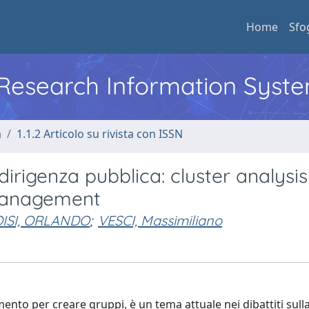
Home
Sfo
l Research Information Syst
a
1.1.2 Articolo su rivista con ISSN
dirigenza pubblica: cluster analysis
c management
ISI, ORLANDO
;
VESCI, Massimiliano
mento per creare gruppi, è un tema attuale nei dibattiti sull