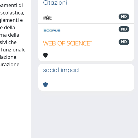
Citazioni
pamenti di
scolastica,
ND
ggiamenti e
e della
ND
ema della
sivi che
ND
a funzionale
lazione.
surazione
social impact