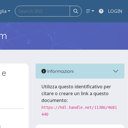
glia
IT
LOGIN
em
 e
Informazioni
Utilizza questo identificativo per
citare o creare un link a questo
documento:
https://hdl.handle.net/11386/4681
440
a