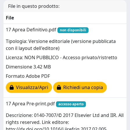
File in questo prodotto:
File
17 Aprea Definitivo.pdf
non disponibili
Tipologia: Versione editoriale (versione pubblicata
con il layout dell'editore)
Licenza: NON PUBBLICO - Accesso privato/ristretto
Dimensione 3.42 MB
Formato Adobe PDF
Visualizza/Apri
Richiedi una copia
17 Aprea Pre-print.pdf
accesso aperto
Descrizione: 0140-7007/© 2017 Elsevier Ltd and IIR. All
rights reserved. Link editore:
http://dx.doi.org/10.1016/j.ijrefrig.2017.02.005