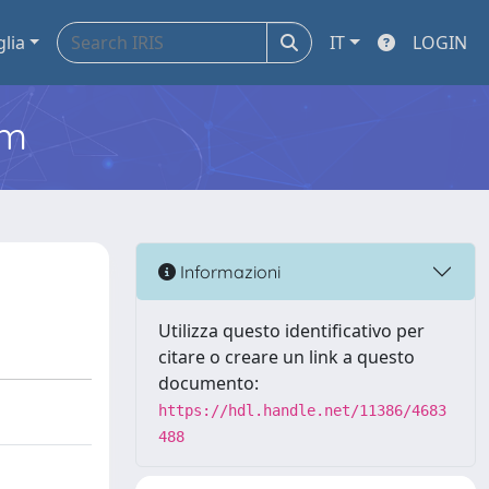
glia
IT
LOGIN
em
Informazioni
Utilizza questo identificativo per
citare o creare un link a questo
documento:
https://hdl.handle.net/11386/4683
488