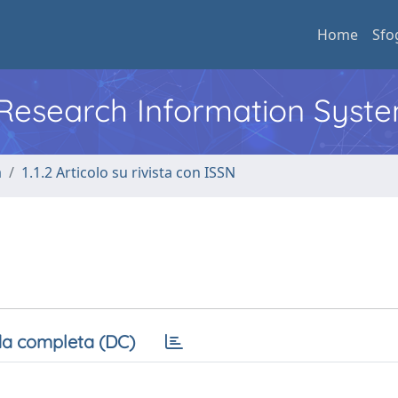
Home
Sfo
l Research Information Syst
a
1.1.2 Articolo su rivista con ISSN
a completa (DC)