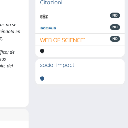
Citazioni
ND
nas no se
ND
tiéndola en
z,
ND
fico; de
sus
social impact
la, del