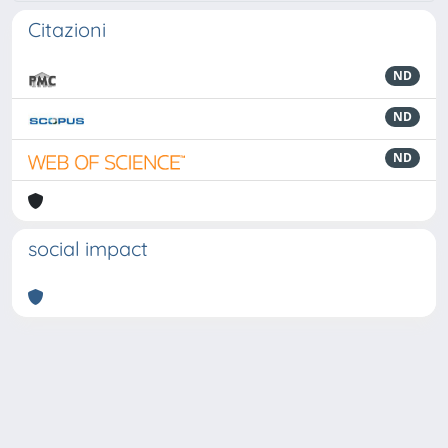
Citazioni
ND
ND
ND
social impact