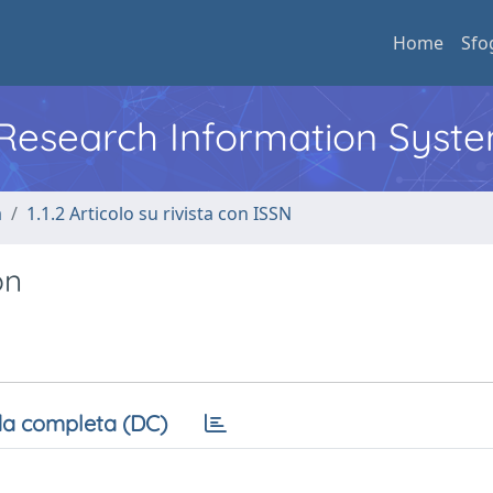
Home
Sfo
l Research Information Syst
a
1.1.2 Articolo su rivista con ISSN
on
a completa (DC)