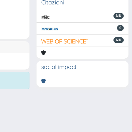
Citazioni
ND
0
ND
social impact