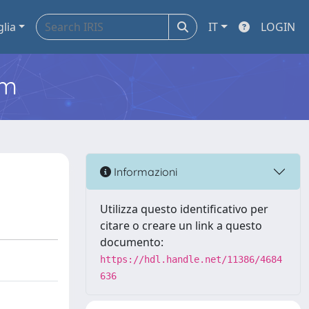
glia
IT
LOGIN
em
Informazioni
Utilizza questo identificativo per
citare o creare un link a questo
documento:
https://hdl.handle.net/11386/4684
636