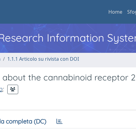
Home
Sfo
l Research Information Syst
a
1.1.1 Articolo su rivista con DOI
about the cannabinoid receptor 2
o
;
a completa (DC)