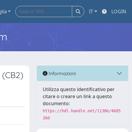
glia
IT
LOGIN
em
 (CB2)
Informazioni
Utilizza questo identificativo per
citare o creare un link a questo
documento:
https://hdl.handle.net/11386/4685
260