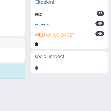
Citazioni
49
ND
ND
social impact