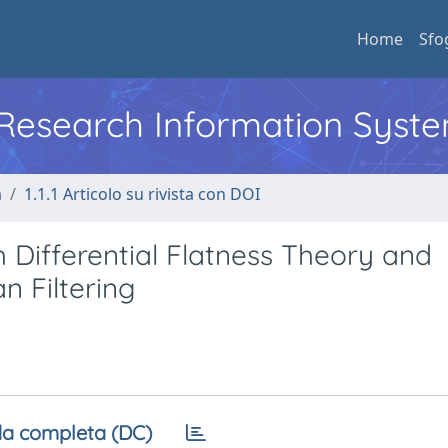
Home
Sfo
l Research Information Syst
a
1.1.1 Articolo su rivista con DOI
 Differential Flatness Theory and
n Filtering
a completa (DC)