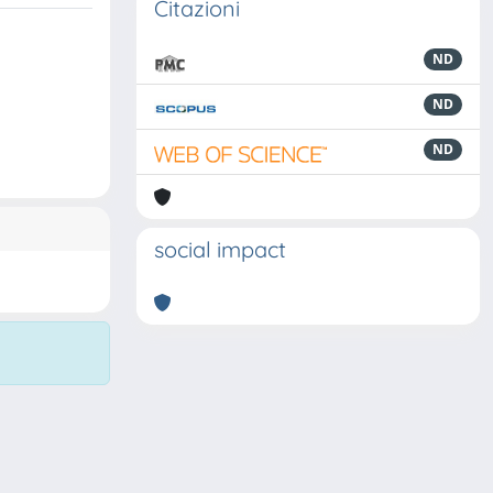
Citazioni
ND
ND
ND
social impact