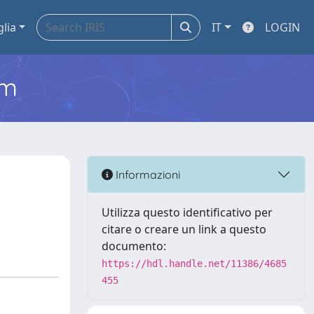
glia
IT
LOGIN
em
Informazioni
Utilizza questo identificativo per
citare o creare un link a questo
documento:
https://hdl.handle.net/11386/4685
455