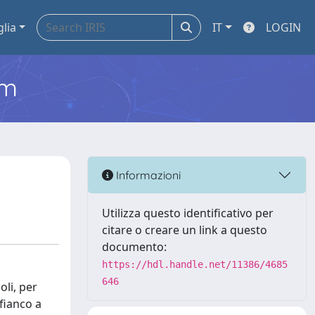
glia
IT
LOGIN
em
Informazioni
Utilizza questo identificativo per
citare o creare un link a questo
documento:
https://hdl.handle.net/11386/4685
646
oli, per
fianco a