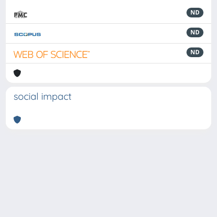
ND
ND
ND
social impact
Powered by
IRIS
-
about IRIS
-
Utilizzo dei cookie
-
Privacy
Copyright © 2026