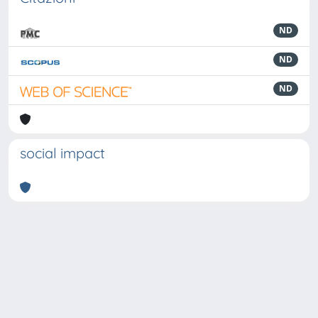
ND
ND
ND
social impact
Powered by
IRIS
-
about IRIS
-