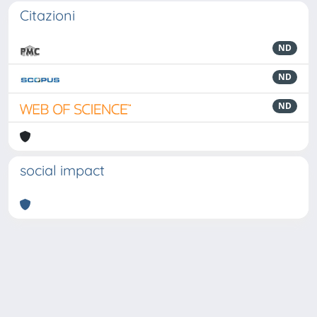
Citazioni
ND
ND
ND
social impact