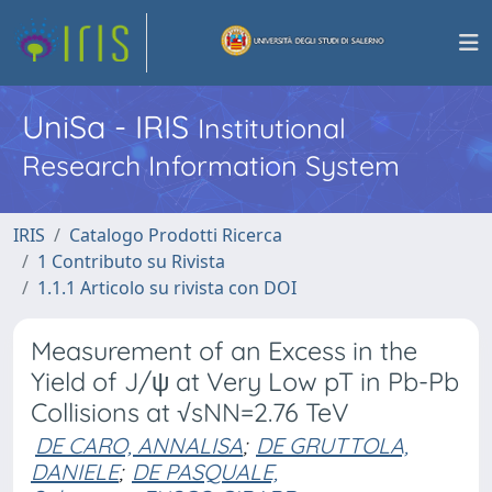
UniSa - IRIS
Institutional
Research Information System
IRIS
Catalogo Prodotti Ricerca
1 Contributo su Rivista
1.1.1 Articolo su rivista con DOI
Measurement of an Excess in the
Yield of J/ψ at Very Low pT in Pb-Pb
Collisions at √sNN=2.76 TeV
DE CARO, ANNALISA
;
DE GRUTTOLA,
DANIELE
;
DE PASQUALE,