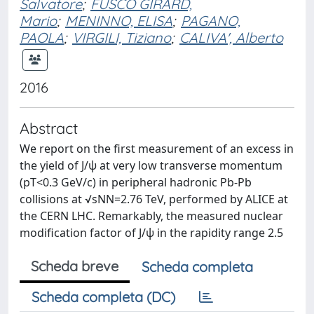
Salvatore
;
FUSCO GIRARD,
Mario
;
MENINNO, ELISA
;
PAGANO,
PAOLA
;
VIRGILI, Tiziano
;
CALIVA', Alberto
2016
Abstract
We report on the first measurement of an excess in
the yield of J/ψ at very low transverse momentum
(pT<0.3 GeV/c) in peripheral hadronic Pb-Pb
collisions at √sNN=2.76 TeV, performed by ALICE at
the CERN LHC. Remarkably, the measured nuclear
modification factor of J/ψ in the rapidity range 2.5
Scheda breve
Scheda completa
Scheda completa (DC)