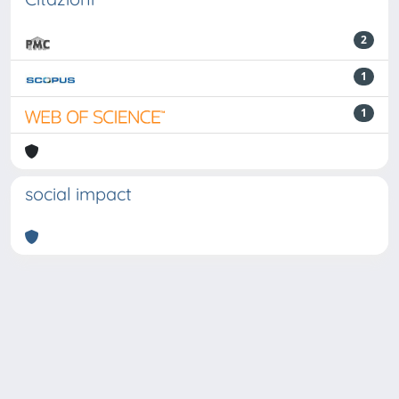
2
1
1
social impact
Powered by
IRIS
-
about IRIS
-