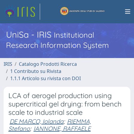
UniSa - IRIS
Institutional
Research Information System
IRIS
Catalogo Prodotti Ricerca
1 Contributo su Rivista
1.1.1 Articolo su rivista con DOI
LCA of aerogel production using
supercritical gel drying: from bench
scale to industrial scale
DE MARCO, Iolanda
;
RIEMMA,
Stefano
;
IANNONE, RAFFAELE