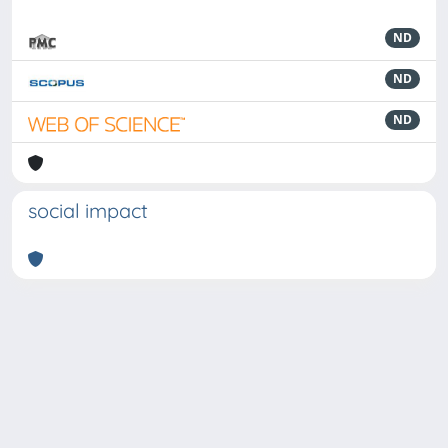
ND
ND
ND
social impact
Powered by
IRIS
-
about IRIS
-