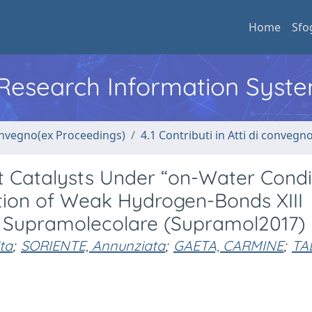
Home
Sfo
l Research Information Syst
convegno(ex Proceedings)
4.1 Contributi in Atti di convegn
nt Catalysts Under “on-Water Condi
tion of Weak Hydrogen-Bonds XIII
a Supramolecolare (Supramol2017)
ta
;
SORIENTE, Annunziata
;
GAETA, CARMINE
;
TA