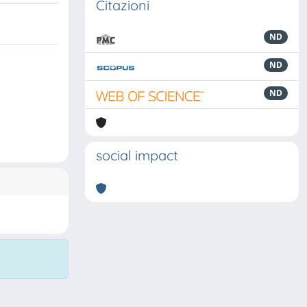
Citazioni
ND
ND
ND
social impact