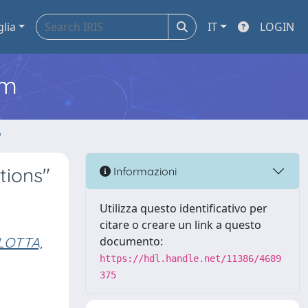
glia
IT
LOGIN
em
o
tions"
Informazioni
Utilizza questo identificativo per
citare o creare un link a questo
LOTTA,
documento:
https://hdl.handle.net/11386/4689
375