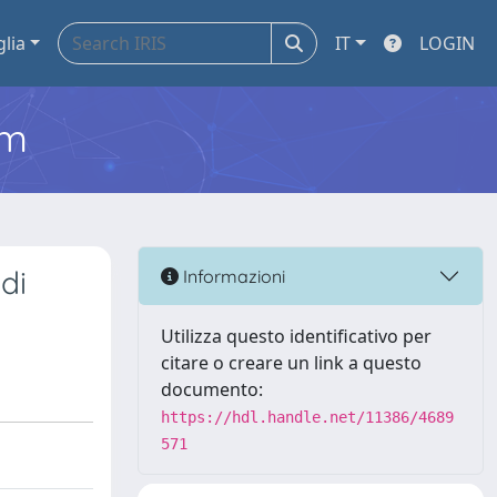
glia
IT
LOGIN
em
di
Informazioni
Utilizza questo identificativo per
citare o creare un link a questo
documento:
https://hdl.handle.net/11386/4689
571