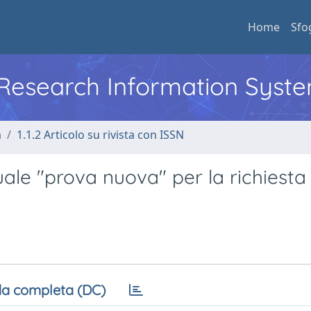
Home
Sfo
l Research Information Syst
a
1.1.2 Articolo su rivista con ISSN
uale "prova nuova" per la richiesta 
a completa (DC)