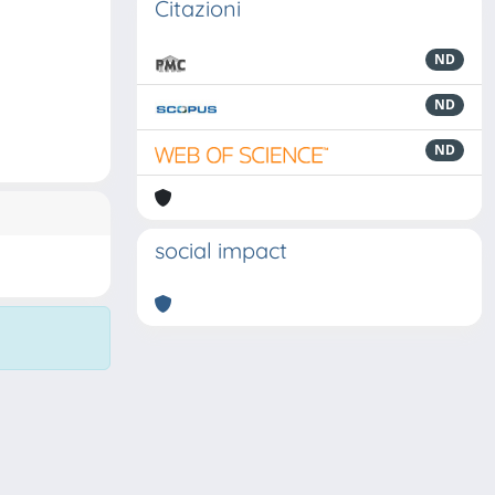
Citazioni
ND
ND
ND
social impact