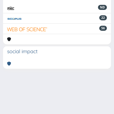
ND
22
56
social impact
Powered by
IRIS
-
about IRIS
-
Utilizzo dei cookie
-
Privacy
Copyright © 2026