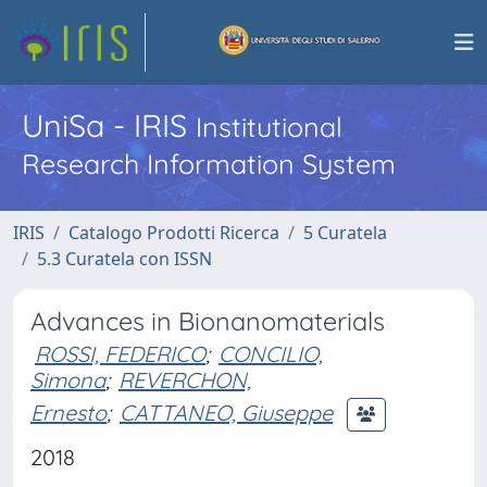
UniSa - IRIS
Institutional
Research Information System
IRIS
Catalogo Prodotti Ricerca
5 Curatela
5.3 Curatela con ISSN
Advances in Bionanomaterials
ROSSI, FEDERICO
;
CONCILIO,
Simona
;
REVERCHON,
Ernesto
;
CATTANEO, Giuseppe
2018